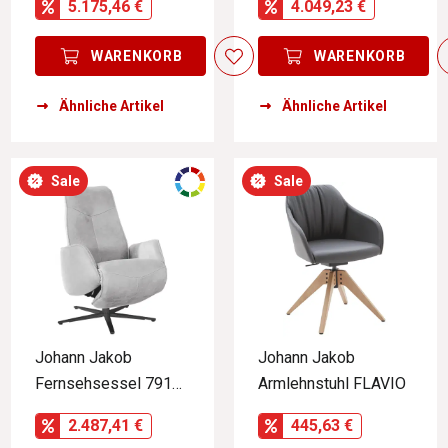
5.175,46 €
4.049,23 €
WARENKORB
WARENKORB
Ähnliche Artikel
Ähnliche Artikel
Sale
Sale
Johann Jakob
Johann Jakob
Fernsehsessel 7917
Armlehnstuhl FLAVIO
BIELLA STYLE
2.487,41 €
445,63 €