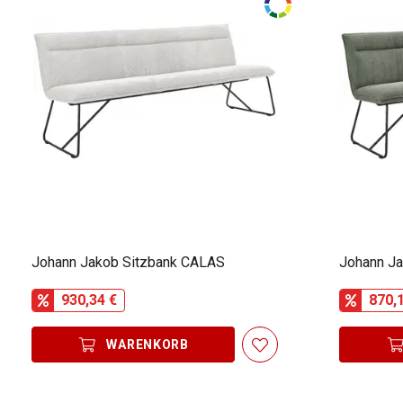
Johann Jakob Sitzbank CALAS
Johann J
930,34 €
870,
WARENKORB