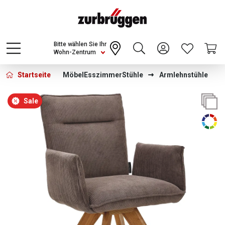
Choose a different country or region to see
content for your location and shop online
CONTINUE
Bitte wählen Sie Ihr
Wohn-Zentrum
Startseite
Möbel
Esszimmer
Stühle
Armlehnstühle
Bildergalerie überspringen
Sale