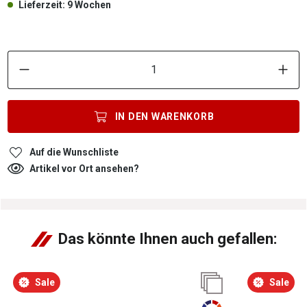
Lieferzeit: 9 Wochen
P
IN DEN
WARENKORB
Auf die Wunschliste
Artikel vor Ort ansehen?
Das könnte Ihnen auch gefallen:
Sale
Sale