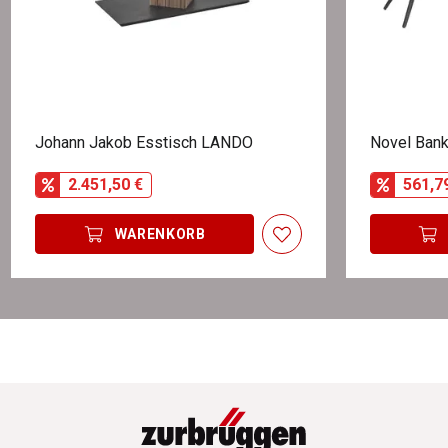
Johann Jakob Esstisch LANDO
Novel Ban
2.451,50 €
561,7
WARENKORB