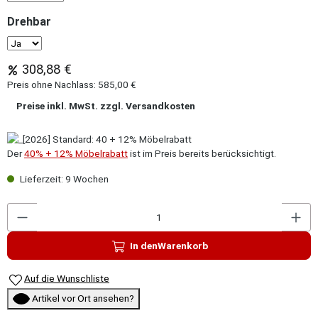
auswählen
Drehbar
Konfigurator Drehbar
308,88 €
Preis ohne Nachlass: 585,00 €
Preise inkl. MwSt. zzgl. Versandkosten
Der
40% + 12% Möbelrabatt
ist im Preis bereits berücksichtigt.
Lieferzeit: 9 Wochen
P
In den
Warenkorb
Auf die Wunschliste
Artikel vor Ort ansehen?