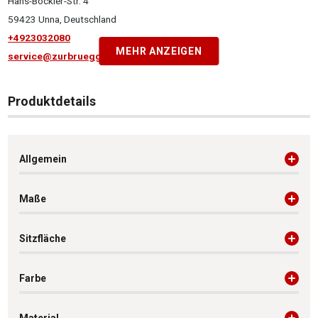
Hans-Böckler-Str. 4
59423 Unna, Deutschland
+4923032080
MEHR ANZEIGEN
service@zurbrueggen.de
Produktdetails
Allgemein
Maße
Sitzfläche
Farbe