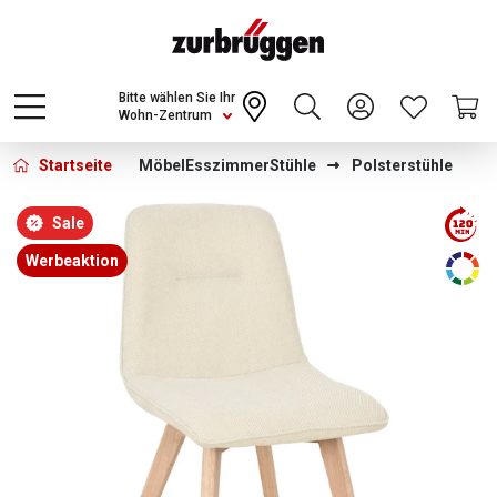
Choose a different country or region to see
content for your location and shop online
CONTINUE
Bitte wählen Sie Ihr
Wohn-Zentrum
Startseite
Möbel
Esszimmer
Stühle
Polsterstühle
Bildergalerie überspringen
Sale
Werbeaktion