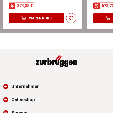
374,35 €
673,7
WARENKORB
Unternehmen
Onlineshop
Service