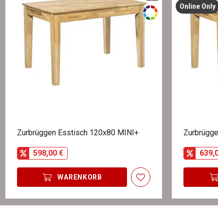
Online Only
Zurbrüggen Esstisch 120x80 MINI+
Zurbrügge
598,00 €
639,
WARENKORB