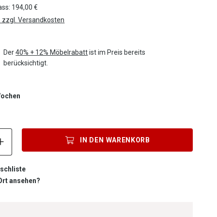
ass: 194,00 €
. zzgl. Versandkosten
Der
40% + 12% Möbelrabatt
ist im Preis bereits
berücksichtigt.
 Wochen
Produkt Anzahl: Gib den gewünschten Wert ein oder benutze die S
IN DEN
WARENKORB
schliste
 Ort ansehen?