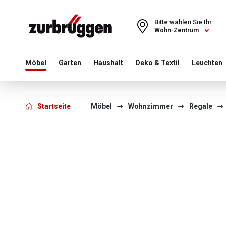
Choose a different country or region to see content for your 
Bitte wählen Sie Ihr
Wohn-Zentrum
Möbel
Garten
Haushalt
Deko & Textil
Leuchten
Startseite
Möbel
Wohnzimmer
Regale