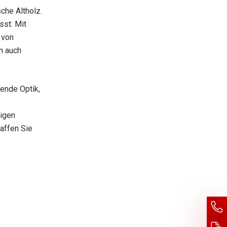
che Altholz.
sst. Mit
 von
n auch
ende Optik,
tigen
affen Sie