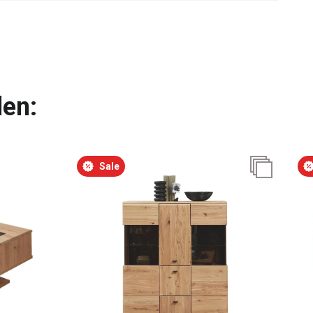
len:
Sale