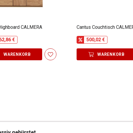
 Highboard CALMERA
Cantus Couchtisch CALME
62,86 €
500,02 €
WARENKORB
WARENKORB
ssiv gebürstet