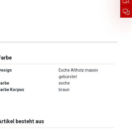
Farbe
Design
Esche Altholz massiv
gebürstet
Farbe
esche
Farbe Korpus
braun
Artikel besteht aus