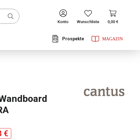
CONTINUE
Konto
Wunschliste
0,00 €
Prospekte
he Bewertung von 0 von 5 Sternen
 Wandboard
RA
3 €