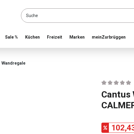
location and shop online
Sale %
Küchen
Freizeit
Marken
meinZurbrüggen
Wandregale
Durchschnittlic
Cantus
CALME
102,4