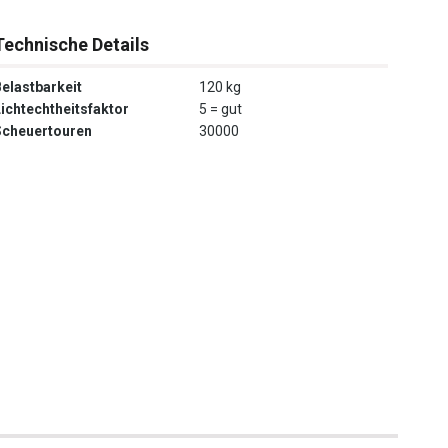
Technische Details
Belastbarkeit
120 kg
Lichtechtheitsfaktor
5 = gut
Scheuertouren
30000