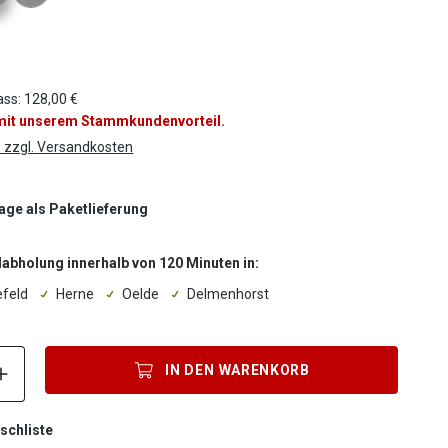
ass: 128,00 €
 mit unserem Stammkundenvorteil.
. zzgl. Versandkosten
Tage als Paketlieferung
labholung innerhalb von 120 Minuten in:
efeld
Herne
Oelde
Delmenhorst
Produkt Anzahl: Gib den gewünschten Wert ein oder benutze die S
IN DEN
WARENKORB
schliste