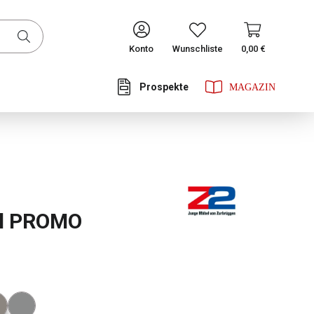
CONTINUE
Konto
Wunschliste
0,00 €
Prospekte
he Bewertung von 5 von 5 Sternen
hl PROMO
ählen
tor Farbe