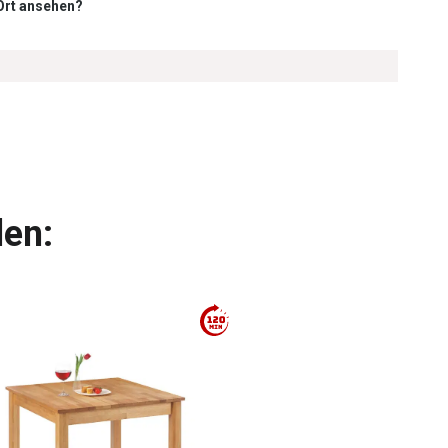
 Ort ansehen?
len: