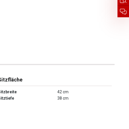
Sitzfläche
itzbreite
42 cm
itztiefe
38 cm