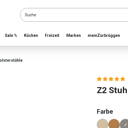
location and shop online
Sale %
Küchen
Freizeit
Marken
meinZurbrüggen
olsterstühle
Durchschnittlic
Z2 Stu
ausw
Farbe
Konfigura