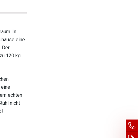
raum. In
Zuhause eine
. Der
 zu 120 kg
chen
 eine
nem echten
tuhl nicht
d!