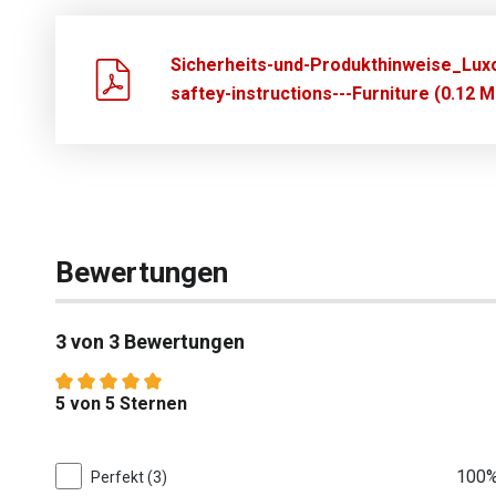
Sicherheits-und-Produkthinweise_Lux
saftey-instructions---Furniture (0.12 M
Bewertungen
3 von 3 Bewertungen
Durchschnittliche Bewertung von 5 von 5 Sternen
5 von 5 Sternen
3 von 3 Bewertungen
100
Perfekt (3)