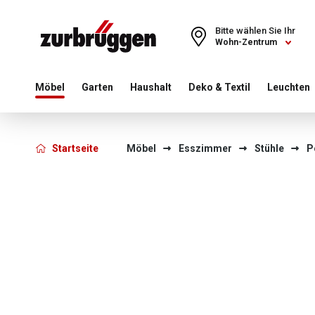
Choose a different country or region to see content for your 
Bitte wählen Sie Ihr
Wohn-Zentrum
Möbel
Garten
Haushalt
Deko & Textil
Leuchten
Startseite
Möbel
Esszimmer
Stühle
P