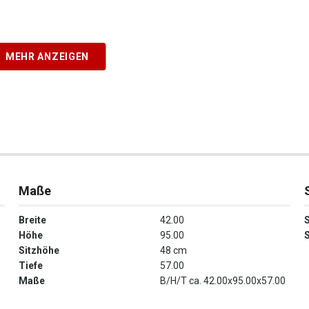
MEHR ANZEIGEN
Maße
Breite
42.00
S
Höhe
95.00
S
Sitzhöhe
48 cm
Tiefe
57.00
Maße
B/H/T ca. 42.00x95.00x57.00