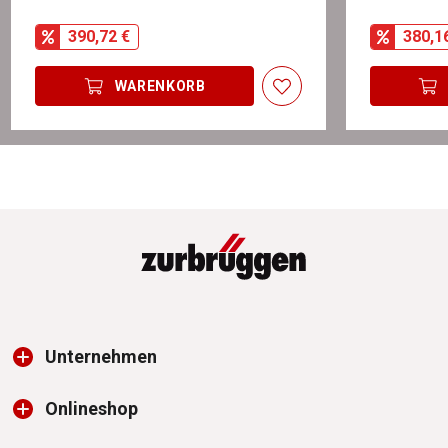
390,72 €
380,1
WARENKORB
Unternehmen
Onlineshop