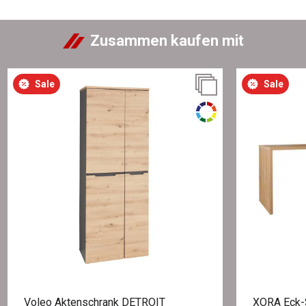
Zusammen kaufen mit
Sale
Sale
Voleo Aktenschrank DETROIT
XORA Eck-