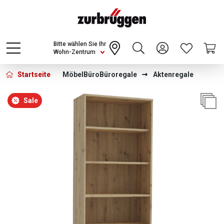
Choose a different country or region to see
content for your location and shop online
CONTINUE
Bitte wählen Sie Ihr
Wohn-Zentrum
Startseite
Möbel
Büro
Büroregale
Aktenregale
Bildergalerie überspringen
Sale