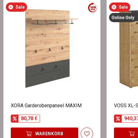
Sale
Sale
Online Only
XORA Garderobenpaneel MAXIM
VOSS XL-
80,78 €
940,3
WARENKORB