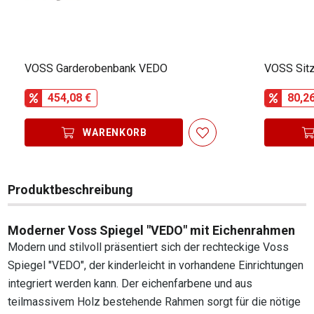
VOSS Garderobenbank VEDO
VOSS Sit
454,08 €
80,2
WARENKORB
Produktbeschreibung
Moderner Voss Spiegel "VEDO" mit Eichenrahmen
Modern und stilvoll präsentiert sich der rechteckige Voss
Spiegel "VEDO", der kinderleicht in vorhandene Einrichtungen
integriert werden kann. Der eichenfarbene und aus
teilmassivem Holz bestehende Rahmen sorgt für die nötige