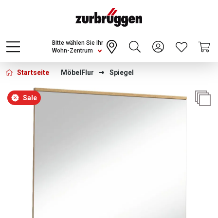
Choose a different country or region to see
content for your location and shop online
CONTINUE
Bitte wählen Sie Ihr
Wohn-Zentrum
Startseite
Möbel
Flur
Spiegel
Bildergalerie überspringen
Sale