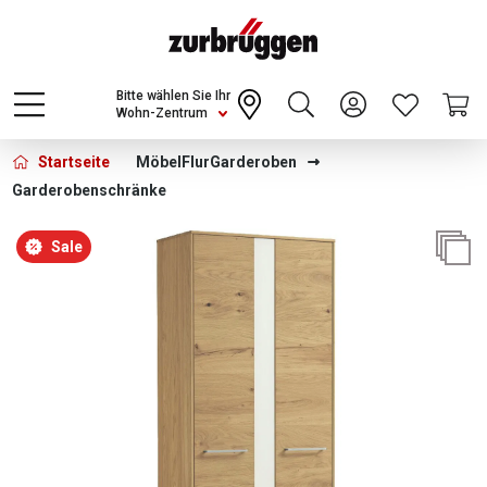
Choose a different country or region to see
content for your location and shop online
CONTINUE
Bitte wählen Sie Ihr
Wohn-Zentrum
Startseite
Möbel
Flur
Garderoben
Garderobenschränke
Bildergalerie überspringen
Sale