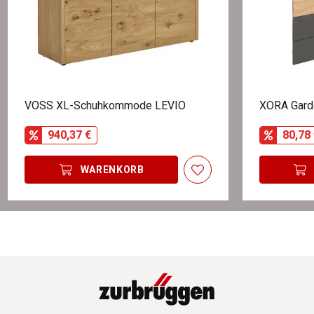
VOSS XL-Schuhkommode LEVIO
XORA Gard
940,37 €
80,78 
WARENKORB