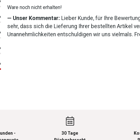
Bewertung mit 1 von 5 Sternen
%
Ware noch nicht erhalten!
%
Unser Kommentar:
Lieber Kunde, für Ihre Bewertun
sehr, dass sich die Lieferung Ihrer bestellten Artikel v
%
Unannehmlichkeiten entschuldigen wir uns vielmals. F
%
%
unden -
30 Tage
Ko
urenquote
Rückgaberecht
R