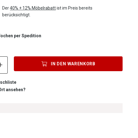
Der
40% + 12% Möbelrabatt
ist im Preis bereits
berücksichtigt.
 Wochen per Spedition
Produkt Anzahl: Gib den gewünschten Wert ein oder benutze die S
IN DEN
WARENKORB
schliste
 Ort ansehen?