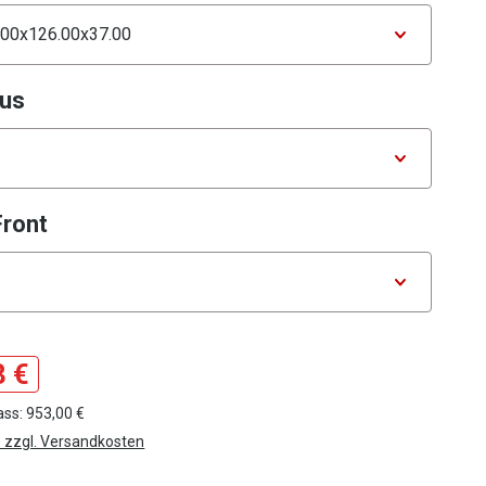
tor Maße
auswählen
pus
tor Farbe Korpus
auswählen
Front
tor Farbe der Front
8 €
ass: 953,00 €
. zzgl. Versandkosten