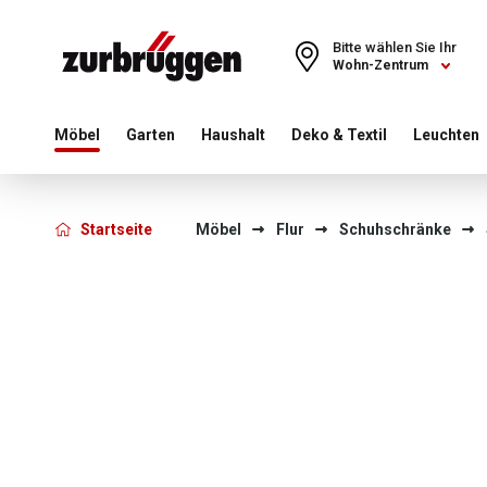
Choose a different country or region to see content for your 
Bitte wählen Sie Ihr
Wohn-Zentrum
Möbel
Garten
Haushalt
Deko & Textil
Leuchten
Startseite
Möbel
Flur
Schuhschränke