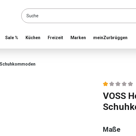
location and shop online
Sale %
Küchen
Freizeit
Marken
meinZurbrüggen
Schuhkommoden
Durchschnittlic
VOSS H
Schuhk
ausw
Maße