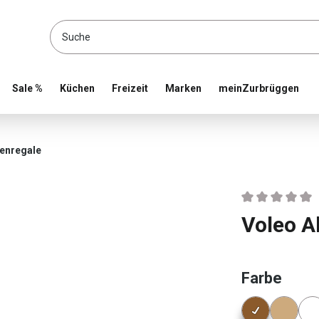
location and shop online
Sale %
Küchen
Freizeit
Marken
meinZurbrüggen
enregale
Durchschnittlic
Voleo 
ausw
Farbe
Konfigura