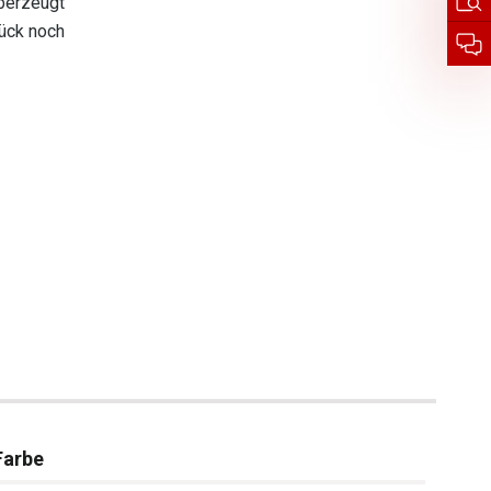
berzeugt
tück noch
Farbe