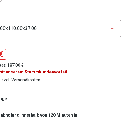
ählen
tor Maße
€
ass: 187,00 €
 mit unserem Stammkundenvorteil.
. zzgl. Versandkosten
Tage
labholung innerhalb von 120 Minuten in: