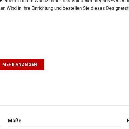
es Element in Ihrem Wohnzimmer, das Voleo Aktenregal NEVADA ü
chen Wind in Ihre Einrichtung und bestellen Sie dieses Designers
MEHR ANZEIGEN
Maße