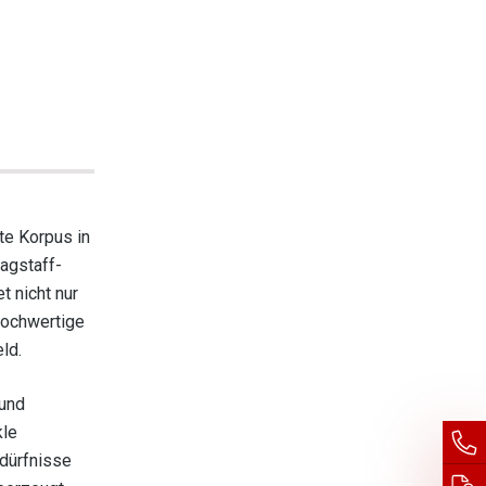
te Korpus in
agstaff-
t nicht nur
hochwertige
ld.
 und
kle
edürfnisse