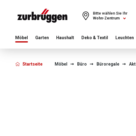
Choose a different country or region to see content for your 
Bitte wählen Sie Ihr
Wohn-Zentrum
Möbel
Garten
Haushalt
Deko & Textil
Leuchten
Startseite
Möbel
Büro
Büroregale
Akt