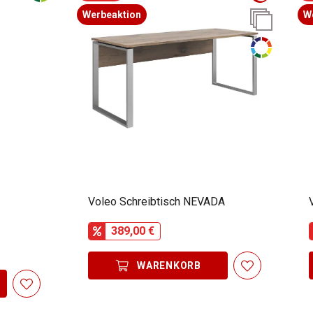
Werbeaktion
W
Voleo Schreibtisch NEVADA
389,00 €
WARENKORB