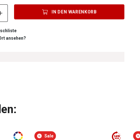
Produkt Anzahl: Gib den gewünschten Wert ein oder benutze die S
IN DEN
WARENKORB
schliste
 Ort ansehen?
len:
Sale