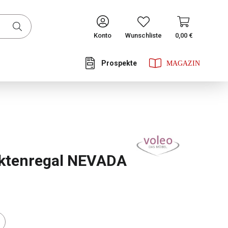
CONTINUE
Konto
Wunschliste
0,00 €
Prospekte
he Bewertung von 0 von 5 Sternen
Aktenregal NEVADA
ählen
tor Farbe