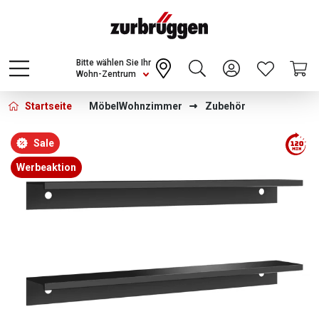
Choose a different country or region to see
content for your location and shop online
CONTINUE
Bitte wählen Sie Ihr
Wohn-Zentrum
Startseite
Möbel
Wohnzimmer
Zubehör
Bildergalerie überspringen
Sale
Werbeaktion