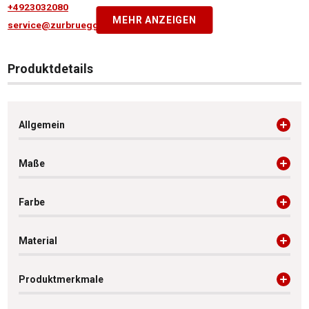
+4923032080
MEHR ANZEIGEN
service@zurbrueggen.de
Produktdetails
Allgemein
Maße
Farbe
Material
Produktmerkmale