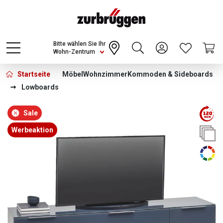
Choose a different country or region to see
content for your location and shop online
CONTINUE
Bitte wählen Sie Ihr
Wohn-Zentrum
Startseite
Möbel
Wohnzimmer
Kommoden & Sideboards
Lowboards
Bildergalerie überspringen
Sale
Werbeaktion