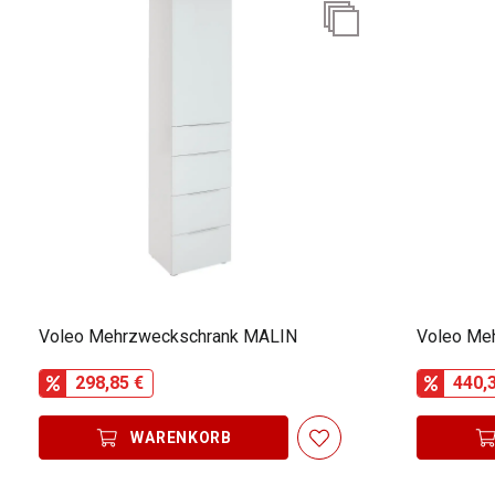
Voleo Mehrzweckschrank MALIN
298,85 €
440,
WARENKORB