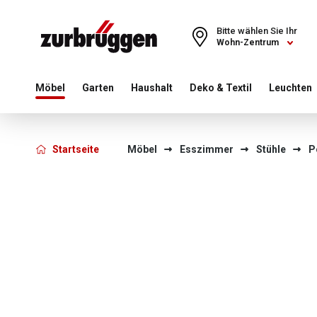
Choose a different country or region to see content for your 
Bitte wählen Sie Ihr
Wohn-Zentrum
Möbel
Garten
Haushalt
Deko & Textil
Leuchten
Startseite
Möbel
Esszimmer
Stühle
P