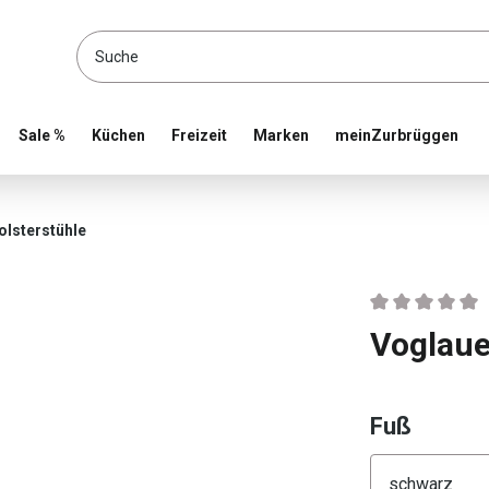
location and shop online
Sale %
Küchen
Freizeit
Marken
meinZurbrüggen
olsterstühle
Durchschnittlic
Voglaue
auswä
Fuß
Konfigura