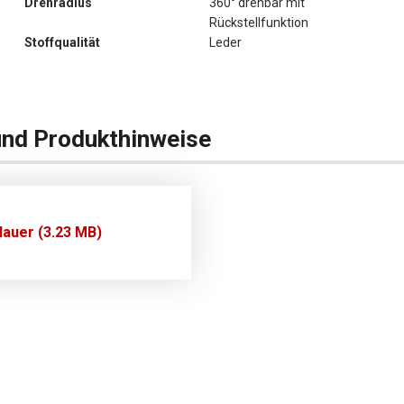
Drehradius
360° drehbar mit
Rückstellfunktion
Stoffqualität
Leder
und Produkthinweise
auer (3.23 MB)