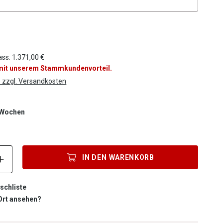
ss: 1.371,00 €
 mit unserem Stammkundenvorteil.
. zzgl. Versandkosten
0 Wochen
Produkt Anzahl: Gib den gewünschten Wert ein oder benutze die S
IN DEN
WARENKORB
schliste
 Ort ansehen?