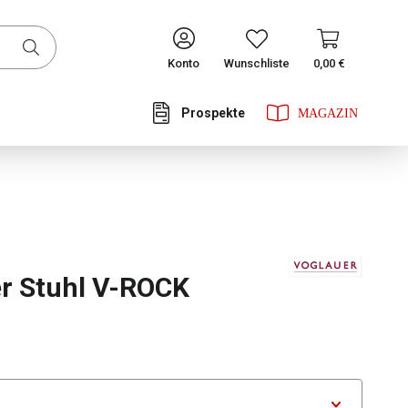
CONTINUE
Konto
Wunschliste
0,00 €
Prospekte
he Bewertung von 0 von 5 Sternen
r Stuhl V-ROCK
hlen
tor Fuß