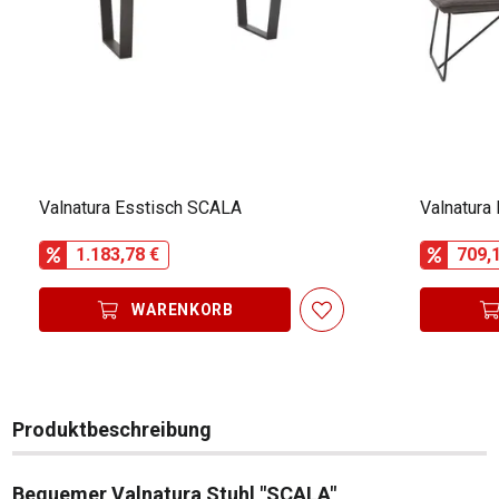
Valnatura Esstisch SCALA
Valnatura
1.183,78 €
709,
WARENKORB
Produktbeschreibung
Bequemer Valnatura Stuhl "SCALA"