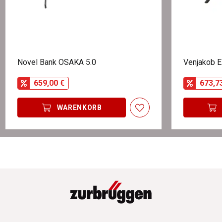
Novel Bank OSAKA 5.0
Venjakob 
659,00 €
673,7
WARENKORB