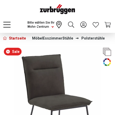
Choose a different country or region to see
content for your location and shop online
CONTINUE
Bitte wählen Sie Ihr
Wohn-Zentrum
Startseite
Möbel
Esszimmer
Stühle
Polsterstühle
Bildergalerie überspringen
Sale