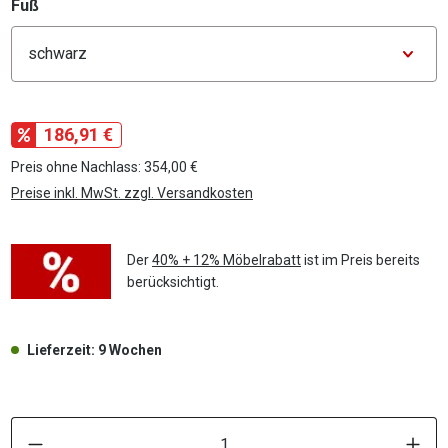
auswählen
Fuß
Konfigurator Fuß
186,91 €
Preis ohne Nachlass: 354,00 €
Preise inkl. MwSt. zzgl. Versandkosten
Der
40% + 12% Möbelrabatt
ist im Preis bereits
berücksichtigt.
Lieferzeit: 9 Wochen
P