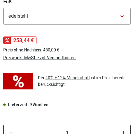
auswählen
Fuß
Konfigurator Fuß
253,44 €
Preis ohne Nachlass: 480,00 €
Preise inkl. MwSt. zzgl. Versandkosten
Der
40% + 12% Möbelrabatt
ist im Preis bereits
berücksichtigt.
Lieferzeit: 9 Wochen
P