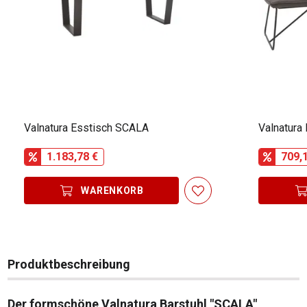
Valnatura Esstisch SCALA
Valnatura
1.183,78 €
709,
WARENKORB
Produktbeschreibung
Der formschöne Valnatura Barstuhl "SCALA"