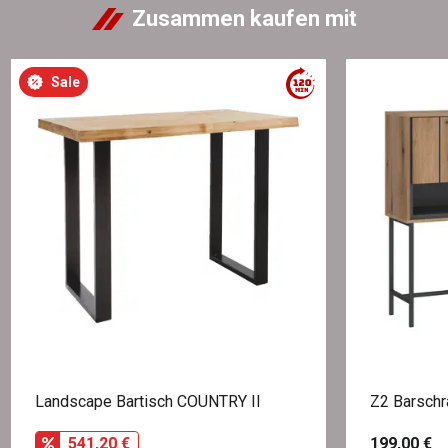
Zusammen kaufen mit
Sale
Landscape Bartisch COUNTRY II
Z2 Barsch
541,20 €
199,00 €