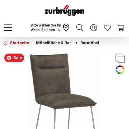
Choose a different country or region to see
content for your location and shop online
CONTINUE
Bitte wählen Sie Ihr
Wohn-Zentrum
Startseite
Möbel
Küche & Bar
Barmöbel
Bildergalerie überspringen
Sale