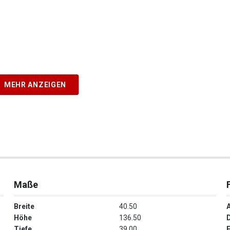
MEHR ANZEIGEN
Maße
Breite
40.50
Höhe
136.50
Tiefe
39.00