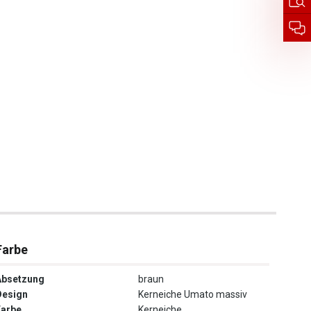
Farbe
Absetzung
braun
Design
Kerneiche Umato massiv
Farbe
Kerneiche