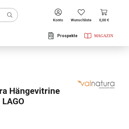
CONTINUE
Konto
Wunschliste
0,00 €
Prospekte
he Bewertung von 0 von 5 Sternen
ra Hängevitrine
) LAGO
swählen