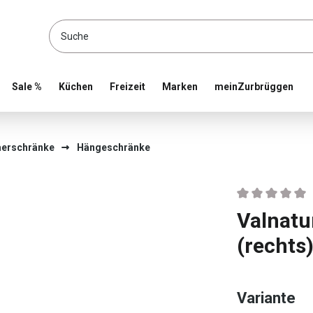
location and shop online
Sale %
Küchen
Freizeit
Marken
meinZurbrüggen
erschränke
Hängeschränke
Durchschnittlic
Valnatu
(rechts
au
Variante