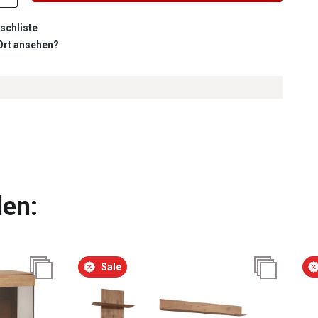
schliste
 Ort ansehen?
len:
Sale