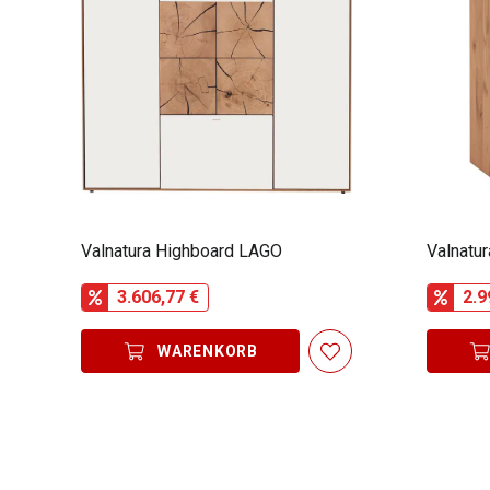
Valnatura Highboard LAGO
Valnatu
3.606,77 €
2.9
WARENKORB