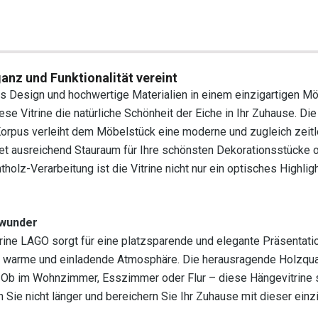
anz und Funktionalität vereint
les Design und hochwertige Materialien in einem einzigartigen M
e Vitrine die natürliche Schönheit der Eiche in Ihr Zuhause. Die
Korpus verleiht dem Möbelstück eine moderne und zugleich zeit
etet ausreichend Stauraum für Ihre schönsten Dekorationsstücke 
olz-Verarbeitung ist die Vitrine nicht nur ein optisches Highlig
mwunder
rine LAGO sorgt für eine platzsparende und elegante Präsentatio
 warme und einladende Atmosphäre. Die herausragende Holzqual
 Ob im Wohnzimmer, Esszimmer oder Flur – diese Hängevitrine s
 Sie nicht länger und bereichern Sie Ihr Zuhause mit dieser einz