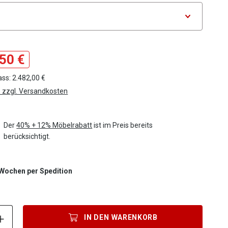
tor Variante
50 €
ss: 2.482,00 €
. zzgl. Versandkosten
Der
40% + 12% Möbelrabatt
ist im Preis bereits
berücksichtigt.
4 Wochen per Spedition
Produkt Anzahl: Gib den gewünschten Wert ein oder benutze die S
IN DEN
WARENKORB