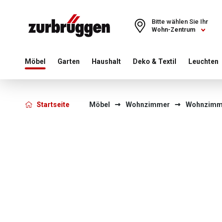
Choose a different country or region to see content for your 
Bitte wählen Sie Ihr
Wohn-Zentrum
Möbel
Garten
Haushalt
Deko & Textil
Leuchten
Startseite
Möbel
Wohnzimmer
Wohnzimm