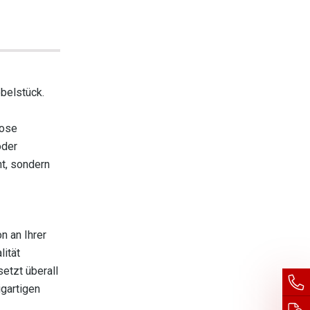
öbelstück.
lose
oder
ht, sondern
n an Ihrer
ität
etzt überall
igartigen