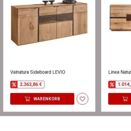
Valnatura Sideboard LEVIO
Linea Natu
2.363,86 €
1.014,
WARENKORB