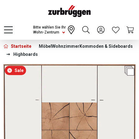
Choose a different country or region to see
content for your location and shop online
CONTINUE
Bitte wählen Sie Ihr
Wohn-Zentrum
Startseite
Möbel
Wohnzimmer
Kommoden & Sideboards
Highboards
Bildergalerie überspringen
Sale