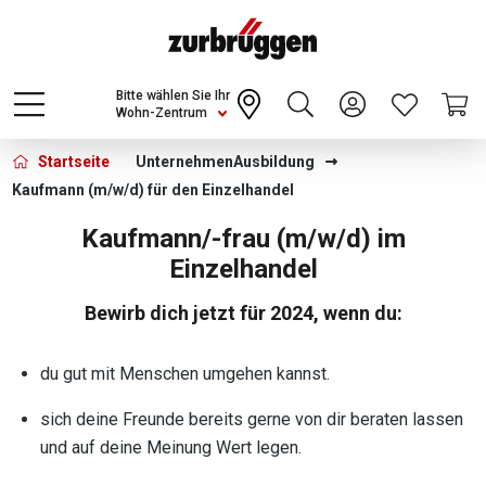
Choose a different country or region to see
content for your location and shop online
CONTINUE
Bitte wählen Sie Ihr
Wohn-Zentrum
Zurbrüggen - Kaufmann (m/w/d) für den 
Startseite
Unternehmen
Ausbildung
Kaufmann (m/w/d) für den Einzelhandel
Kaufmann/-frau (m/w/d) im
Einzelhandel
Bewirb dich jetzt für 2024, wenn du:
du gut mit Menschen umgehen kannst.
sich deine Freunde bereits gerne von dir beraten lassen
und auf deine Meinung Wert legen.