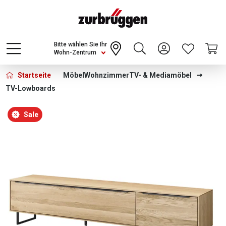
Choose a different country or region to see
content for your location and shop online
CONTINUE
Bitte wählen Sie Ihr
Wohn-Zentrum
Startseite
Möbel
Wohnzimmer
TV- & Mediamöbel
TV-Lowboards
Bildergalerie überspringen
Sale