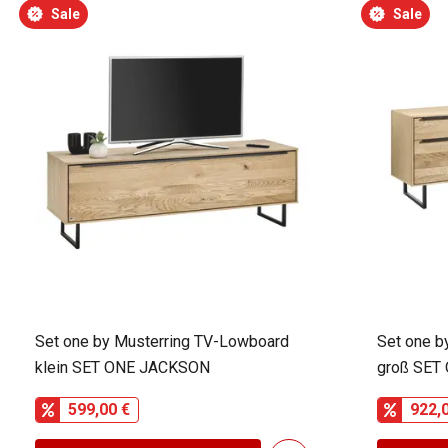
Sale
Sale
Set one by Musterring TV-Lowboard
Set one b
klein SET ONE JACKSON
groß SET
599,00 €
922,