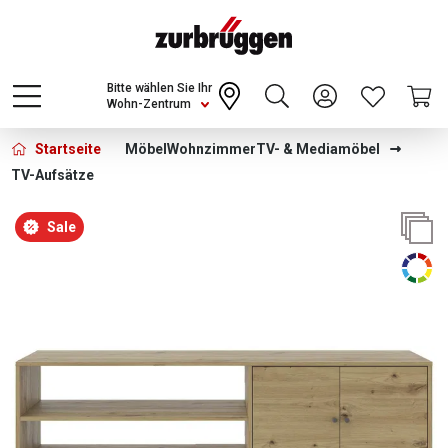
Choose a different country or region to see
content for your location and shop online
CONTINUE
Bitte wählen Sie Ihr
Wohn-Zentrum
Startseite
Möbel
Wohnzimmer
TV- & Mediamöbel
TV-Aufsätze
Bildergalerie überspringen
Sale