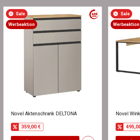
Sale
Sale
Werbeaktion
Werbeaktion
Novel Aktenschrank DELTONA
Novel Wink
359,00 €
495,0