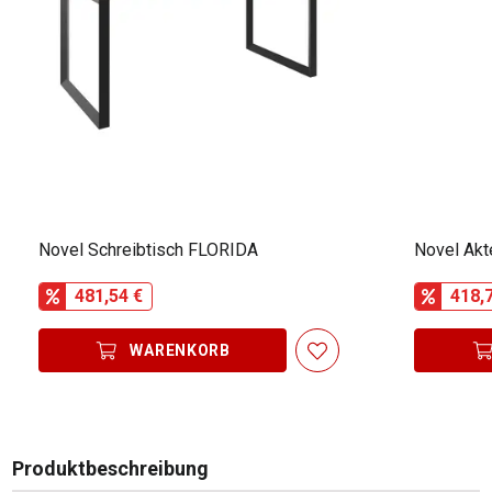
Novel Schreibtisch FLORIDA
Novel Ak
481,54 €
418,
WARENKORB
Produktbeschreibung