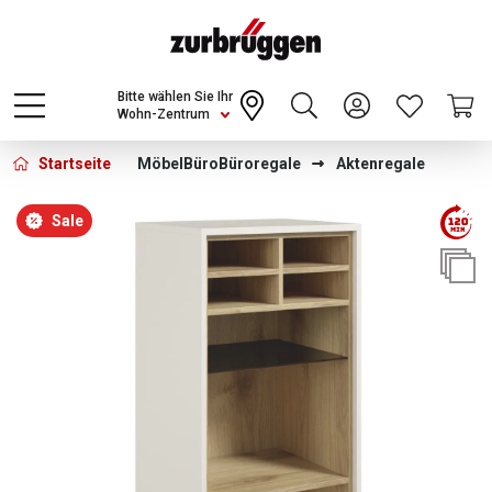
Choose a different country or region to see
content for your location and shop online
CONTINUE
Bitte wählen Sie Ihr
Wohn-Zentrum
Startseite
Möbel
Büro
Büroregale
Aktenregale
Bildergalerie überspringen
Sale