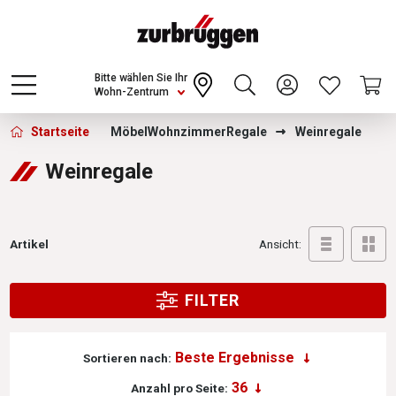
Choose a different country or region to see
content for your location and shop online
CONTINUE
Bitte wählen Sie Ihr
Wohn-Zentrum
Zurbrüggen - Weinregale
Startseite
Möbel
Wohnzimmer
Regale
Weinregale
Weinregale
Artikel
Ansicht:
FILTER
Sortieren nach:
Anzahl pro Seite: