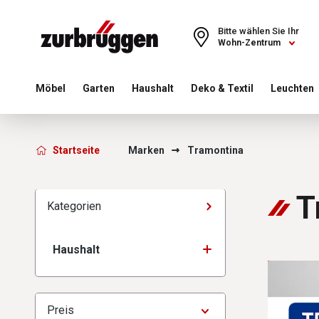
Choose a different country or region to see content for your 
Bitte wählen Sie Ihr
Wohn-Zentrum
Möbel
Garten
Haushalt
Deko & Textil
Leuchten
Zurbrüggen - Tramonti
Startseite
Marken
Tramontina
T
Kategorien
Haushalt
Preis