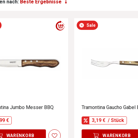
en nach:
Sale
ntina Jumbo Messer BBQ
Tramontina Gaucho Gabel
99 €
3,19 €
/ Stück
WARENKORB
WARENKORB