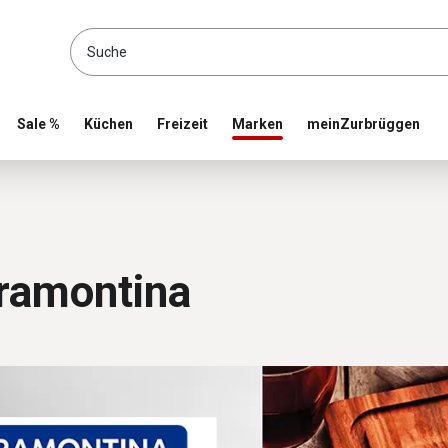
location and shop online
Sale %
Küchen
Freizeit
Marken
meinZurbrüggen
na
ramontina