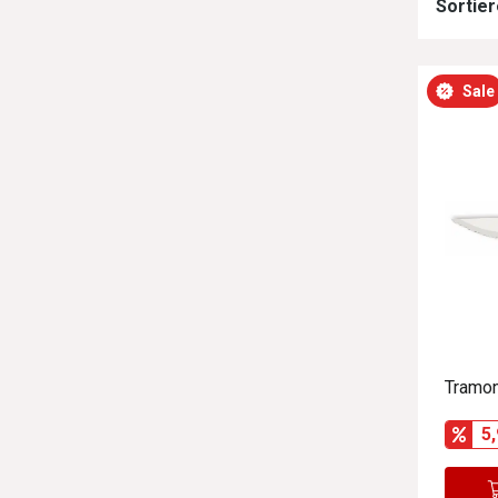
Sortier
Sale
Tramo
5,