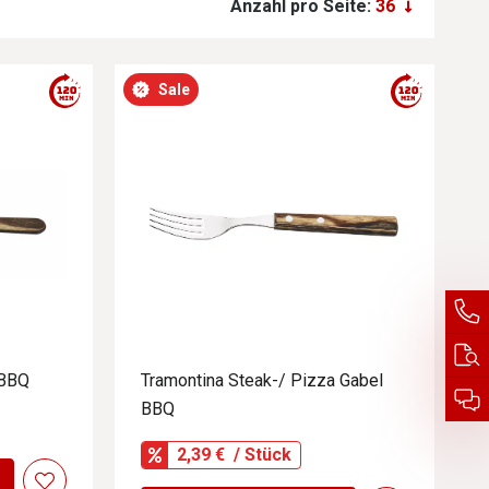
Anzahl pro Seite:
Sale
 BBQ
Tramontina Steak-/ Pizza Gabel
BBQ
2,39 €
/ Stück