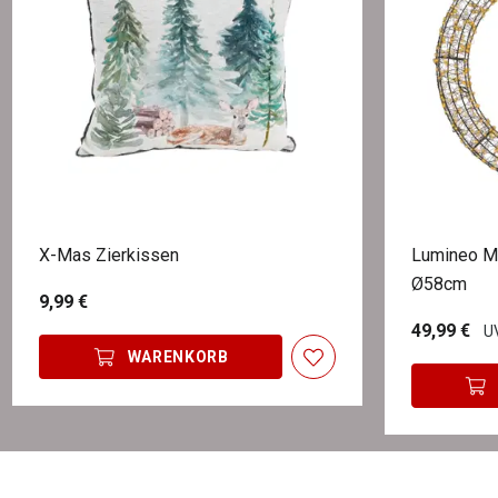
X-Mas Zierkissen
Lumineo M
Ø58cm
9,99 €
49,99 €
UV
WARENKORB