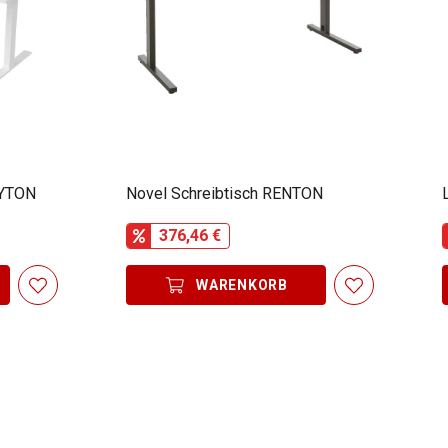
AYTON
Novel Schreibtisch RENTON
376,46 €
WARENKORB