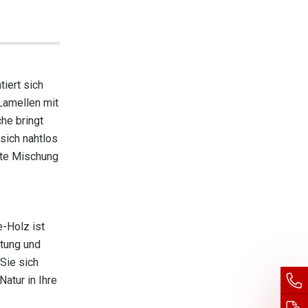
iert sich
Lamellen mit
he bringt
 sich nahtlos
kte Mischung
-Holz ist
itung und
Sie sich
atur in Ihre