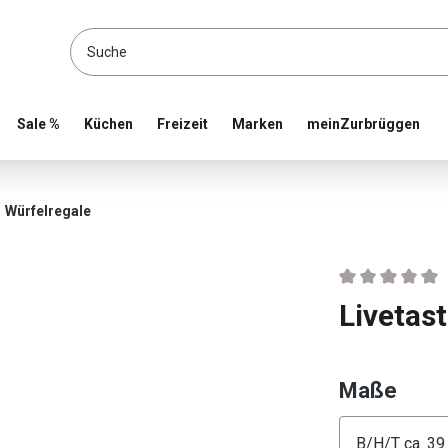
location and shop online
Sale %
Küchen
Freizeit
Marken
meinZurbrüggen
Würfelregale
Durchschnittlic
Livetas
ausw
Maße
Konfigura