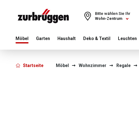
Choose a different country or region to see content for your 
Bitte wählen Sie Ihr
Wohn-Zentrum
Möbel
Garten
Haushalt
Deko & Textil
Leuchten
Startseite
Möbel
Wohnzimmer
Regale