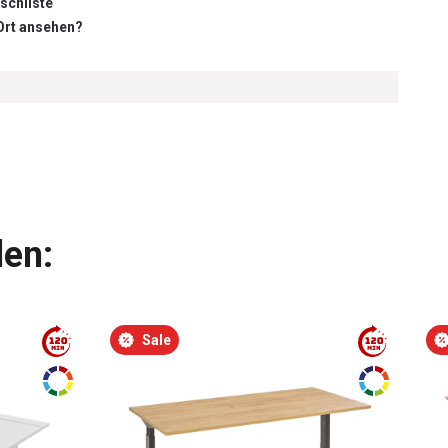
schliste
 Ort ansehen?
len:
Sale