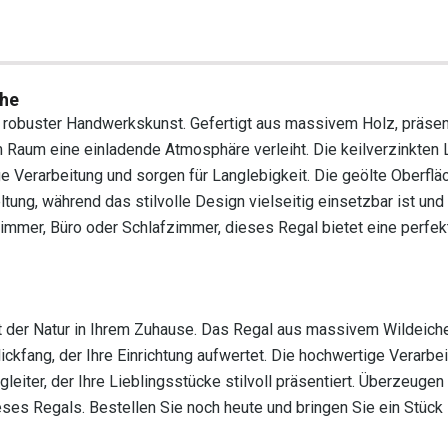
che
t robuster Handwerkskunst. Gefertigt aus massivem Holz, präsent
 Raum eine einladende Atmosphäre verleiht. Die keilverzinkten 
e Verarbeitung und sorgen für Langlebigkeit. Die geölte Oberfläc
tung, während das stilvolle Design vielseitig einsetzbar ist und
nzimmer, Büro oder Schlafzimmer, dieses Regal bietet eine perfe
t der Natur in Ihrem Zuhause. Das Regal aus massivem Wildeiche
ickfang, der Ihre Einrichtung aufwertet. Die hochwertige Verarbe
iter, der Ihre Lieblingsstücke stilvoll präsentiert. Überzeugen 
ses Regals. Bestellen Sie noch heute und bringen Sie ein Stück N