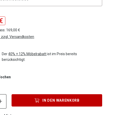
€
ass: 169,00 €
. zzgl. Versandkosten
Der
40% + 12% Möbelrabatt
ist im Preis bereits
berücksichtigt.
 Wochen
Produkt Anzahl: Gib den gewünschten Wert ein oder benutze die S
IN DEN
WARENKORB