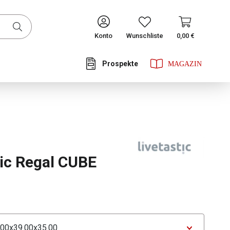
CONTINUE
Konto
Wunschliste
0,00 €
Prospekte
he Bewertung von 0 von 5 Sternen
tic Regal CUBE
ählen
tor Maße