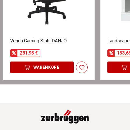
Venda Gaming Stuhl DANJO
Landscape 
281,95 €
153,6
WARENKORB