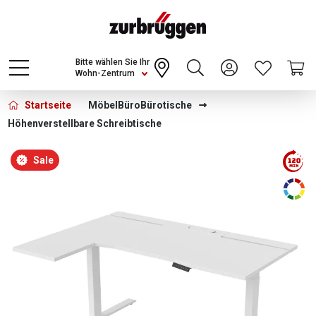
Choose a different country or region to see
content for your location and shop online
CONTINUE
Bitte wählen Sie Ihr
Wohn-Zentrum
Startseite
Möbel
Büro
Bürotische
Höhenverstellbare Schreibtische
Bildergalerie überspringen
Sale