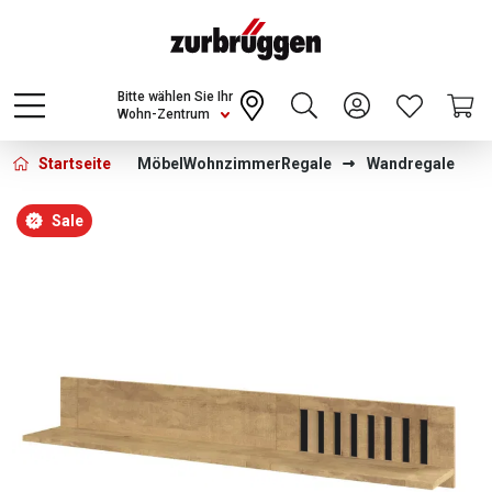
Choose a different country or region to see
content for your location and shop online
CONTINUE
Bitte wählen Sie Ihr
Wohn-Zentrum
Startseite
Möbel
Wohnzimmer
Regale
Wandregale
Bildergalerie überspringen
Sale