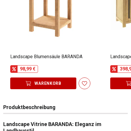
Landscape Blumensäule BARANDA
Landscap
98,99 €
398,
WARENKORB
Produktbeschreibung
Landscape Vitrine BARANDA: Eleganz im
Landhausstil