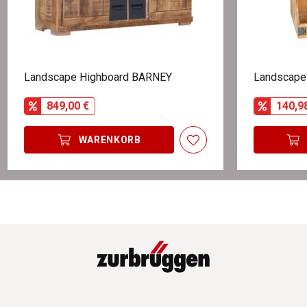
Landscape Highboard BARNEY
Landscape
849,00 €
140,9
WARENKORB