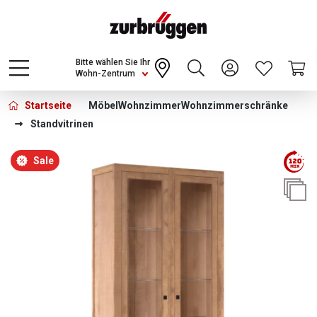
Choose a different country or region to see
content for your location and shop online
CONTINUE
Bitte wählen Sie Ihr
Wohn-Zentrum
Startseite
Möbel
Wohnzimmer
Wohnzimmerschränke
Standvitrinen
Bildergalerie überspringen
Sale