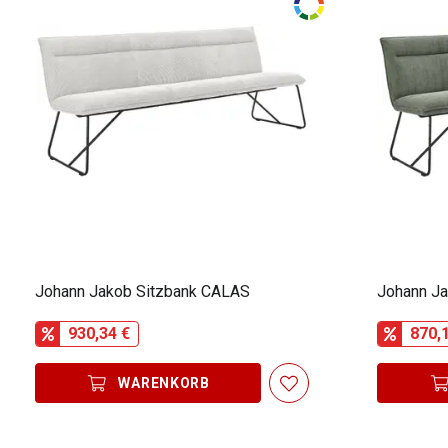
Johann Jakob Sitzbank CALAS
Johann J
930,34 €
870,
WARENKORB