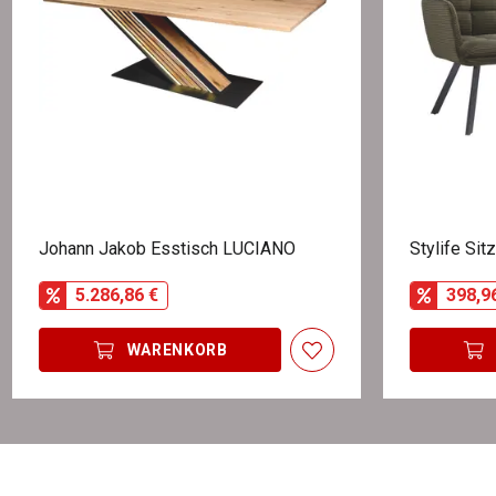
Johann Jakob Esstisch LUCIANO
Stylife Si
5.286,86 €
398,9
WARENKORB