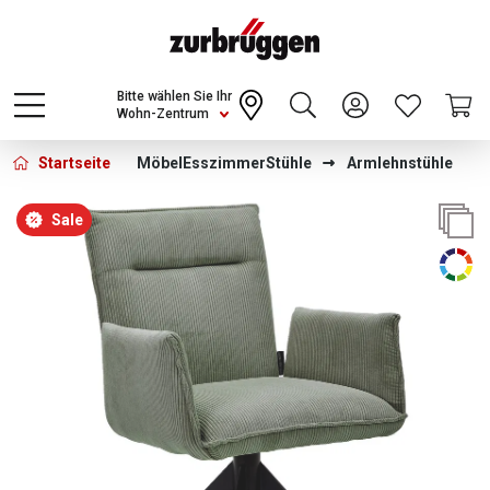
Choose a different country or region to see
content for your location and shop online
CONTINUE
Bitte wählen Sie Ihr
Wohn-Zentrum
Startseite
Möbel
Esszimmer
Stühle
Armlehnstühle
Bildergalerie überspringen
Sale