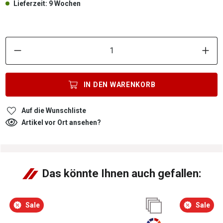
Lieferzeit: 9 Wochen
P
IN DEN
WARENKORB
Auf die Wunschliste
Artikel vor Ort ansehen?
Das könnte Ihnen auch gefallen:
Sale
Sale