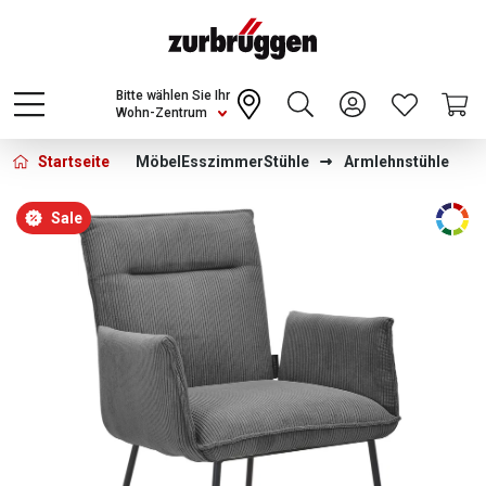
Choose a different country or region to see
content for your location and shop online
CONTINUE
Bitte wählen Sie Ihr
Wohn-Zentrum
Startseite
Möbel
Esszimmer
Stühle
Armlehnstühle
Bildergalerie überspringen
Sale