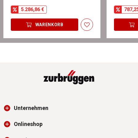
5.286,86 €
787,2
WARENKORB
Unternehmen
Onlineshop