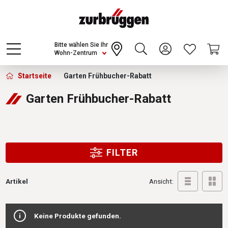
Choose a different country or region to see
content for your location and shop online
CONTINUE
Bitte wählen Sie Ihr
Wohn-Zentrum
Zurbrüggen - Garten Frühbucher-Rabatt
Startseite
Garten Frühbucher-Rabatt
Garten Frühbucher-Rabatt
FILTER
Artikel
Ansicht:
Keine Produkte gefunden.