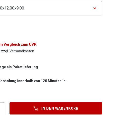
tor Maße
im Vergleich zum UVP.
. zzgl. Versandkosten
Tage als Paketlieferung
labholung innerhalb von 120 Minuten in:
Produkt Anzahl: Gib den gewünschten Wert ein oder benutze die Sc
IN DEN
WARENKORB