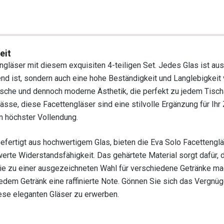
eit
ngläser mit diesem exquisiten 4-teiligen Set. Jedes Glas ist au
end ist, sondern auch eine hohe Beständigkeit und Langlebigkeit 
ssische und dennoch moderne Ästhetik, die perfekt zu jedem Tisc
sse, diese Facettengläser sind eine stilvolle Ergänzung für Ihr
n höchster Vollendung.
efertigt aus hochwertigem Glas, bieten die Eva Solo Facettengläs
rte Widerstandsfähigkeit. Das gehärtete Material sorgt dafür, 
sie zu einer ausgezeichneten Wahl für verschiedene Getränke mac
jedem Getränk eine raffinierte Note. Gönnen Sie sich das Vergnüg
diese eleganten Gläser zu erwerben.