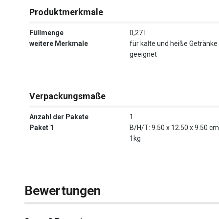
Produktmerkmale
Füllmenge
0,27 l
weitere Merkmale
für kalte und heiße Getränke
geeignet
Verpackungsmaße
Anzahl der Pakete
1
Paket 1
B/H/T: 9.50 x 12.50 x 9.50 cm
1kg
Bewertungen