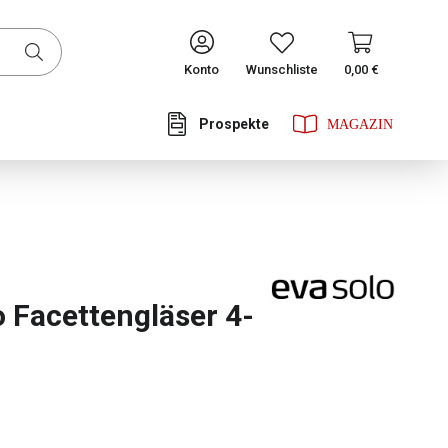
CONTINUE
Konto
Wunschliste
0,00 €
Prospekte
he Bewertung von 0 von 5 Sternen
o Facettengläser 4-
ählen