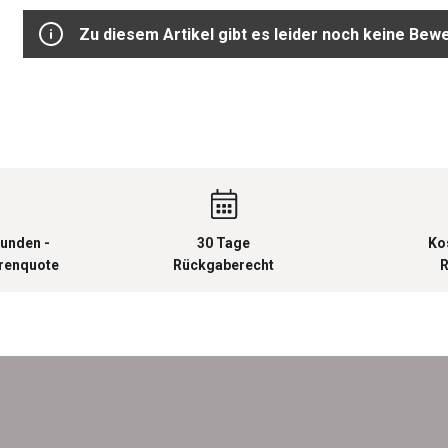
Zu diesem Artikel gibt es leider noch keine Bew
unden -
30 Tage
Ko
urenquote
Rückgaberecht
R