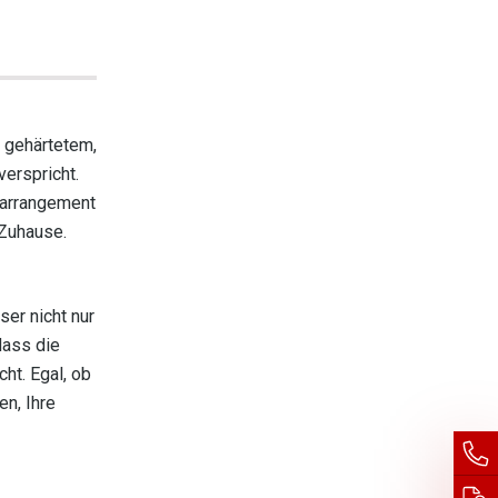
s gehärtetem,
verspricht.
harrangement
 Zuhause.
er nicht nur
dass die
ht. Egal, ob
en, Ihre