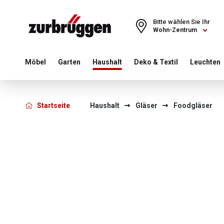
Choose a different country or region to see content for your 
Bitte wählen Sie Ihr
Wohn-Zentrum
Möbel
Garten
Haushalt
Deko & Textil
Leuchten
Startseite
Haushalt
Gläser
Foodgläser