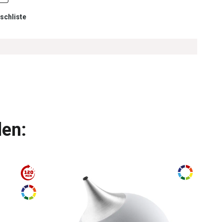
schliste
len: