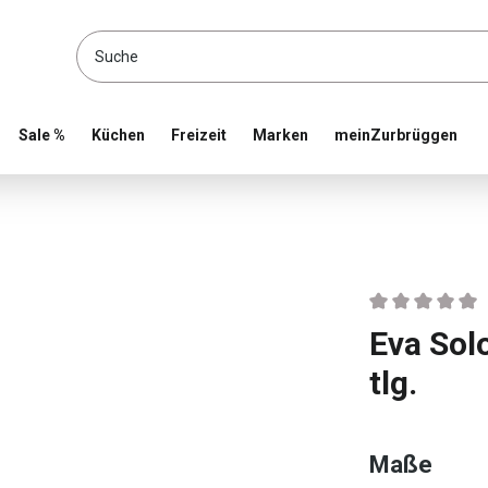
location and shop online
Sale %
Küchen
Freizeit
Marken
meinZurbrüggen
Durchschnittlic
Eva Sol
tlg.
ausw
Maße