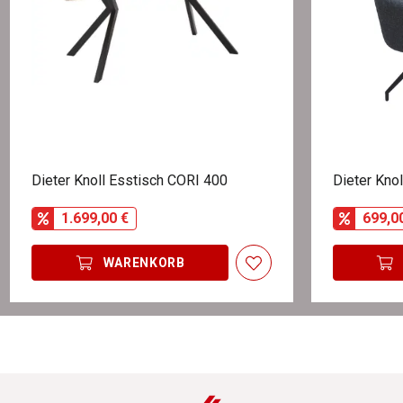
Dieter Knoll Esstisch CORI 400
Dieter Kno
1.699,00 €
699,0
WARENKORB