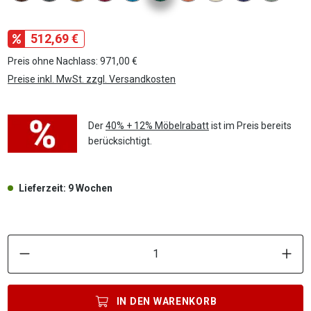
512,69 €
Preis ohne Nachlass: 971,00 €
Preise inkl. MwSt. zzgl. Versandkosten
Der
40% + 12% Möbelrabatt
ist im Preis bereits
berücksichtigt.
Lieferzeit: 9 Wochen
P
IN DEN
WARENKORB