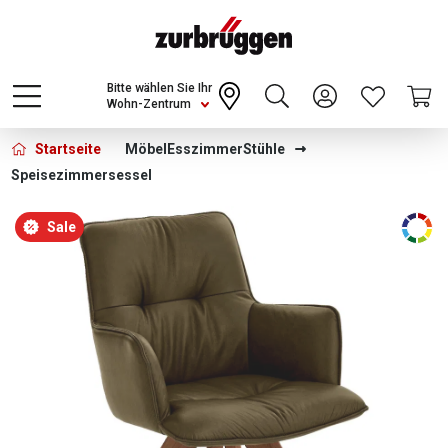
Choose a different country or region to see
content for your location and shop online
CONTINUE
Bitte wählen Sie Ihr
Wohn-Zentrum
Startseite
Möbel
Esszimmer
Stühle
Speisezimmersessel
Bildergalerie überspringen
Sale