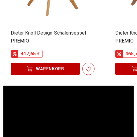
Dieter Knoll Design-Schalensessel
Dieter Kn
PREMIO
PREMIO
417,65 €
465,
WARENKORB