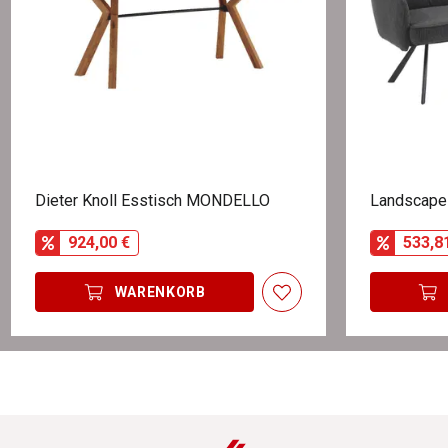
Dieter Knoll Esstisch MONDELLO
Landscape 
924,00 €
533,8
WARENKORB