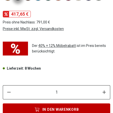
417,65 €
Preis ohne Nachlass: 791,00 €
Preise inkl. MwSt. zzgl. Versandkosten
Der
40% + 12% Möbelrabatt
ist im Preis bereits
berücksichtigt.
Lieferzeit: 8 Wochen
P
IN DEN
WARENKORB