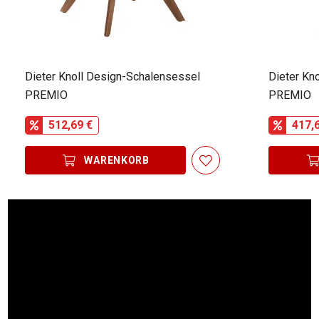
Dieter Knoll Design-Schalensessel
Dieter Kn
PREMIO
PREMIO
512,69 €
417,
WARENKORB