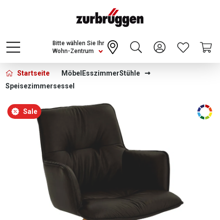
Choose a different country or region to see
content for your location and shop online
CONTINUE
Bitte wählen Sie Ihr
Wohn-Zentrum
Startseite
Möbel
Esszimmer
Stühle
Speisezimmersessel
Bildergalerie überspringen
Sale