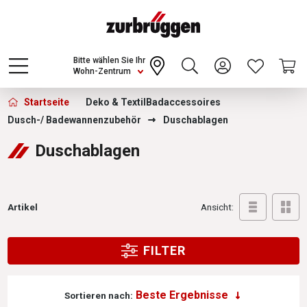
Choose a different country or region to see
content for your location and shop online
CONTINUE
Bitte wählen Sie Ihr
Wohn-Zentrum
Zurbrüggen - Duschablagen
Startseite
Deko & Textil
Badaccessoires
Dusch-/ Badewannenzubehör
Duschablagen
Duschablagen
Artikel
Ansicht:
FILTER
Sortieren nach: