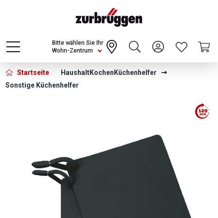
Choose a different country or region to see
content for your location and shop online
CONTINUE
Bitte wählen Sie Ihr
Wohn-Zentrum
Startseite
Haushalt
Kochen
Küchenhelfer
Sonstige Küchenhelfer
Bildergalerie überspringen