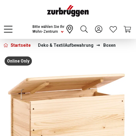
Choose a different country or region to see
content for your location and shop online
CONTINUE
Bitte wählen Sie Ihr
Wohn-Zentrum
Startseite
Deko & Textil
Aufbewahrung
Boxen
Bildergalerie überspringen
Online Only