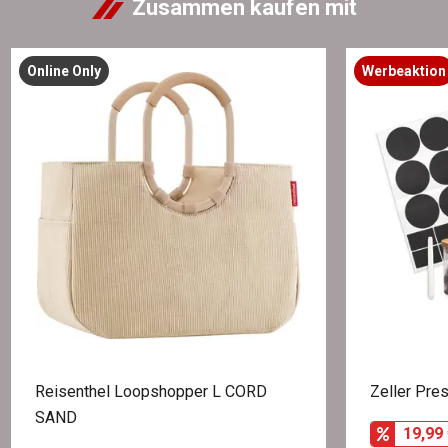
Zusammen kaufen mit
Online Only
Werbeaktion
Reisenthel Loopshopper L CORD
Zeller Pres
SAND
19,99 