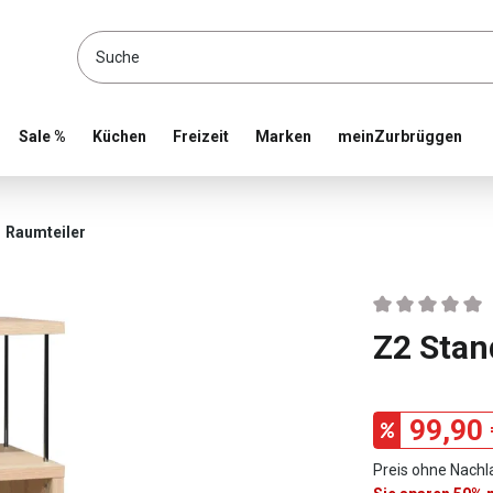
location and shop online
Sale %
Küchen
Freizeit
Marken
meinZurbrüggen
Raumteiler
Durchschnittlic
Z2 Stan
99,90 
Preis ohne Nachl