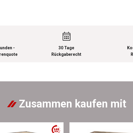
unden -
30 Tage
Ko
urenquote
Rückgaberecht
R
Zusammen kaufen mit