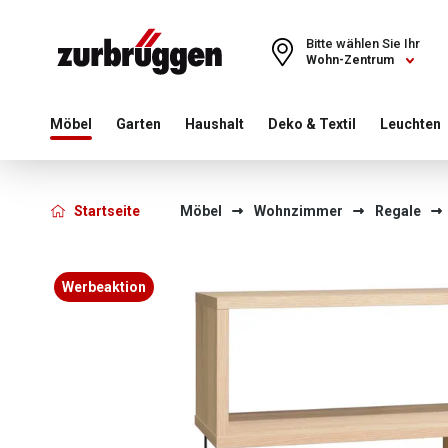
Choose a different country or region to see content for your 
Bitte wählen Sie Ihr
Wohn-Zentrum
Möbel
Garten
Haushalt
Deko & Textil
Leuchten
Startseite
Möbel
Wohnzimmer
Regale
Bildergalerie überspringen
Werbeaktion