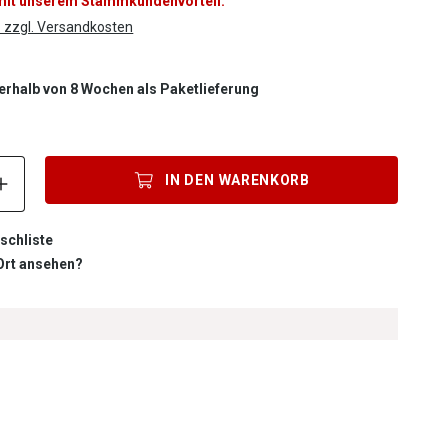
 mit unserem Stammkundenvorteil.
. zzgl. Versandkosten
nnerhalb von 8 Wochen als Paketlieferung
Produkt Anzahl: Gib den gewünschten Wert ein oder benutze die S
IN DEN
WARENKORB
schliste
 Ort ansehen?