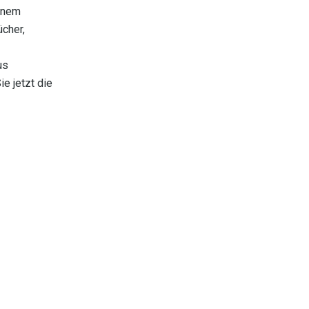
einem
ücher,
us
e jetzt die