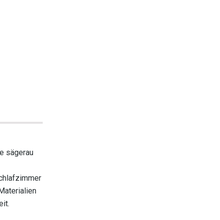
he sägerau
Schlafzimmer
Materialien
it.