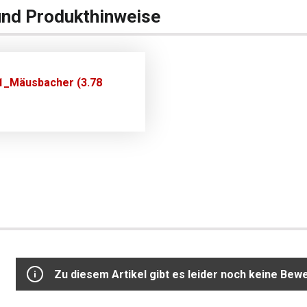
und Produkthinweise
1_Mäusbacher (3.78
Zu diesem Artikel gibt es leider noch keine Bew