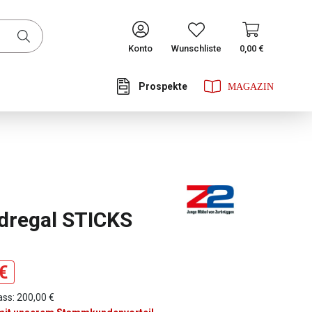
CONTINUE
Konto
Wunschliste
0,00 €
Prospekte
he Bewertung von 0 von 5 Sternen
dregal STICKS
€
ass: 200,00 €