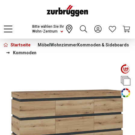
Choose a different country or region to see
content for your location and shop online
CONTINUE
Bitte wählen Sie Ihr
Wohn-Zentrum
Startseite
Möbel
Wohnzimmer
Kommoden & Sideboards
Kommoden
Bildergalerie überspringen