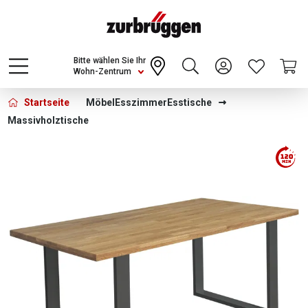
Choose a different country or region to see
content for your location and shop online
CONTINUE
Bitte wählen Sie Ihr
Wohn-Zentrum
Startseite
Möbel
Esszimmer
Esstische
Massivholztische
Bildergalerie überspringen