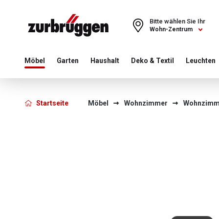
Choose a different country or region to see content for your 
Bitte wählen Sie Ihr
Wohn-Zentrum
Möbel
Garten
Haushalt
Deko & Textil
Leuchten
Startseite
Möbel
Wohnzimmer
Wohnzimm
Bildergalerie überspringen