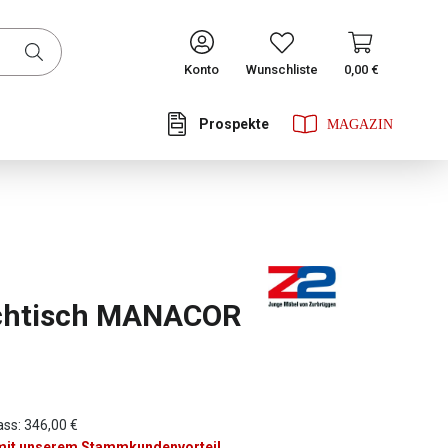
CONTINUE
Konto
Wunschliste
0,00 €
Prospekte
he Bewertung von 0 von 5 Sternen
chtisch MANACOR
ass: 346,00 €
 mit unserem Stammkundenvorteil.