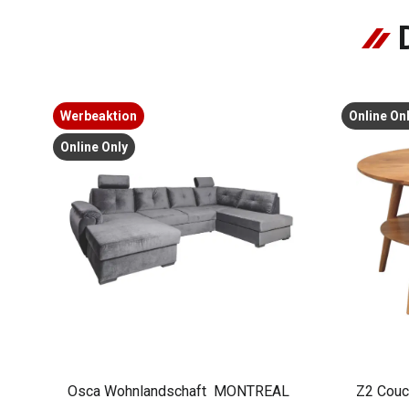
Werbeaktion
Online On
Online Only
Osca Wohnlandschaft MONTREAL
Z2 Couc