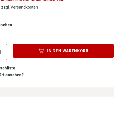
. zzgl. Versandkosten
 Wochen
Produkt Anzahl: Gib den gewünschten Wert ein oder benutze die S
IN DEN
WARENKORB
schliste
 Ort ansehen?