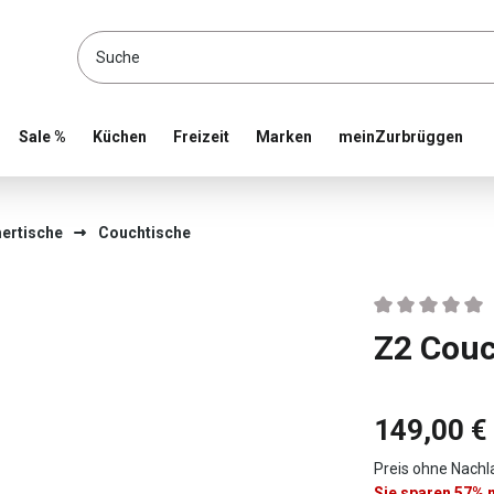
location and shop online
Sale %
Küchen
Freizeit
Marken
meinZurbrüggen
ertische
Couchtische
Durchschnittlic
Z2 Cou
149,00 €
Preis ohne Nachl
Sie sparen 57%