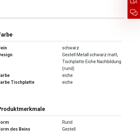
Farbe
Bein
schwarz
Design
Gestell Metall schwarz matt,
Tischplatte Eiche Nachbildung
(rund)
Farbe
eiche
Farbe Tischplatte
eiche
Produktmerkmale
Form
Rund
Form des Beins
Gestell