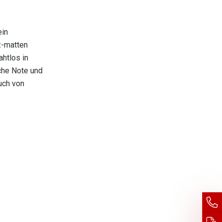
ein
z-matten
ahtlos in
che Note und
auch von