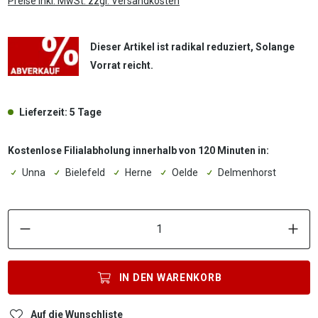
Preise inkl. MwSt. zzgl. Versandkosten
Dieser Artikel ist radikal reduziert, Solange
Vorrat reicht.
Lieferzeit: 5 Tage
Kostenlose Filialabholung innerhalb von 120 Minuten in:
Unna
Bielefeld
Herne
Oelde
Delmenhorst
P
IN DEN
WARENKORB
Auf die Wunschliste