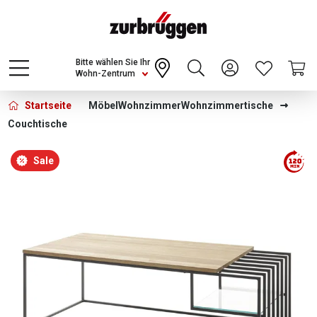
Choose a different country or region to see
content for your location and shop online
CONTINUE
Bitte wählen Sie Ihr
Wohn-Zentrum
Startseite
Möbel
Wohnzimmer
Wohnzimmertische
Couchtische
Bildergalerie überspringen
Sale