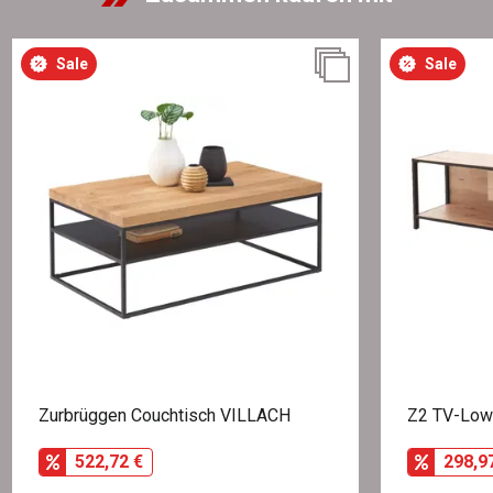
Sale
Sale
Zurbrüggen Couchtisch VILLACH
Z2 TV-Low
522,72 €
298,9