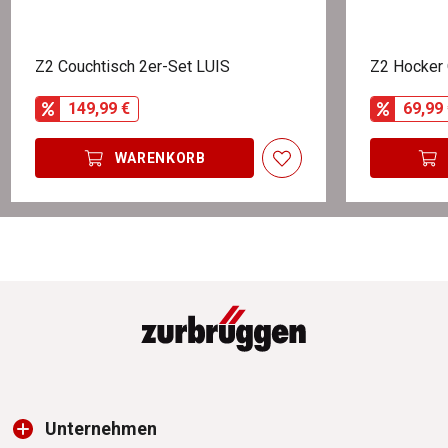
Z2 Couchtisch 2er-Set LUIS
Z2 Hocker
149,99 €
69,99 
WARENKORB
Unternehmen