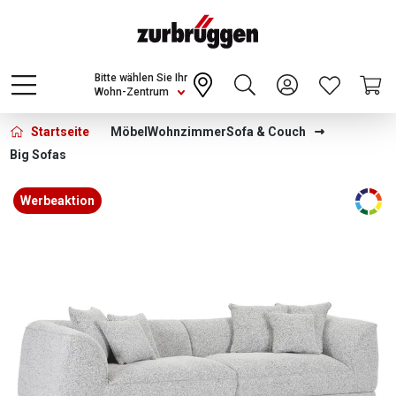
Choose a different country or region to see
content for your location and shop online
CONTINUE
Bitte wählen Sie Ihr
Wohn-Zentrum
Startseite
Möbel
Wohnzimmer
Sofa & Couch
Big Sofas
Bildergalerie überspringen
Werbeaktion