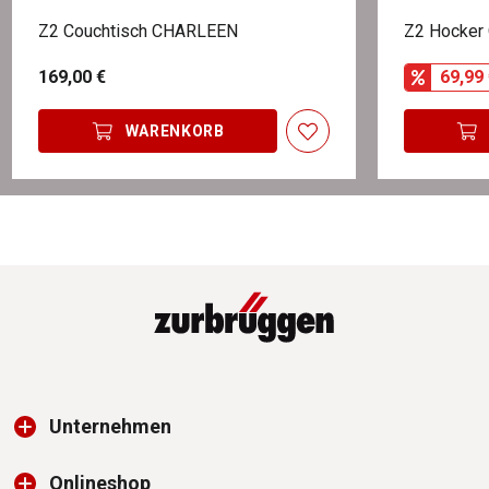
Z2 Couchtisch CHARLEEN
Z2 Hocker
169,00 €
69,99 
WARENKORB
Unternehmen
Onlineshop