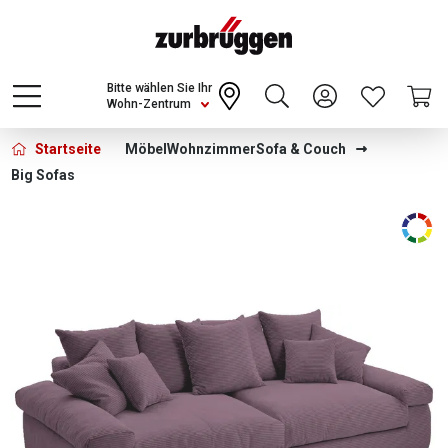
Choose a different country or region to see
content for your location and shop online
CONTINUE
Bitte wählen Sie Ihr
Wohn-Zentrum
Startseite
Möbel
Wohnzimmer
Sofa & Couch
Big Sofas
Bildergalerie überspringen