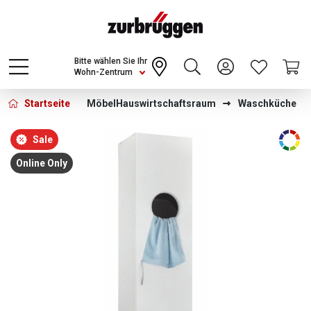
Choose a different country or region to see
content for your location and shop online
CONTINUE
Bitte wählen Sie Ihr
Wohn-Zentrum
Startseite
Möbel
Hauswirtschaftsraum
Waschküche
Bildergalerie überspringen
Sale
Online Only