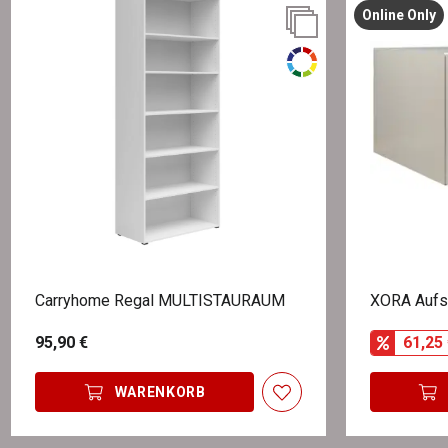
Online Only
Carryhome Regal MULTISTAURAUM
XORA Aufs
95,90 €
61,25 
WARENKORB