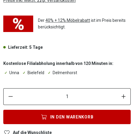
Preise inkl. MwSt. zzgl. Versandkosten
Der
40% + 12% Möbelrabatt
ist im Preis bereits
berücksichtigt.
Lieferzeit: 5 Tage
Kostenlose Filialabholung innerhalb von 120 Minuten in:
Unna
Bielefeld
Delmenhorst
P
IN DEN
WARENKORB
Auf die Wunschliste