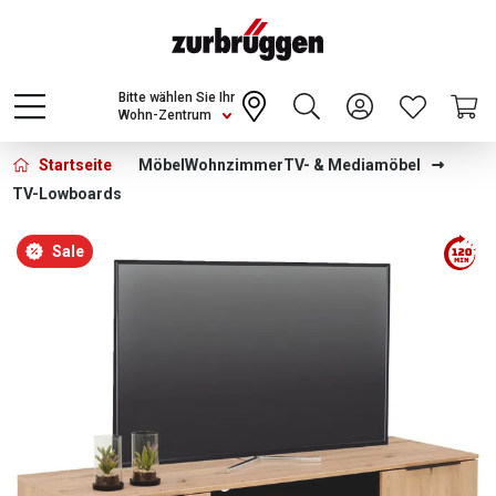
Choose a different country or region to see
content for your location and shop online
CONTINUE
Bitte wählen Sie Ihr
Wohn-Zentrum
Startseite
Möbel
Wohnzimmer
TV- & Mediamöbel
TV-Lowboards
Bildergalerie überspringen
Sale