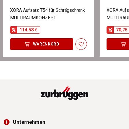
XORA Aufsatz T54 für Schrägschrank
XORA Aufs
MULTIRAUMKONZEPT
MULTIRA
114,58 €
70,75 
WARENKORB
Unternehmen