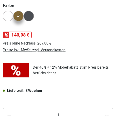
auswählen
Farbe
Konfigurator Farbe
140,98 €
Preis ohne Nachlass: 267,00 €
Preise inkl. MwSt. zzgl. Versandkosten
Der
40% + 12% Möbelrabatt
ist im Preis bereits
berücksichtigt.
Lieferzeit: 8 Wochen
P