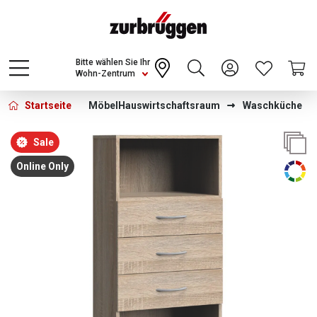
Choose a different country or region to see
content for your location and shop online
CONTINUE
Bitte wählen Sie Ihr
Wohn-Zentrum
Startseite
Möbel
Hauswirtschaftsraum
Waschküche
Bildergalerie überspringen
Sale
Online Only