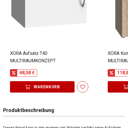
XORA Aufsatz T40
XORA Ko
MULTIRAUMKONZEPT
MULTIRA
48,58 €
118,
WARENKORB
Produktbeschreibung
Dieses Regal kann in den eigenen vier Wänden perfekt seine Aufgaben