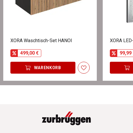
XORA Waschtisch-Set HANOI
XORA LED-
499,00 €
99,99 
WARENKORB