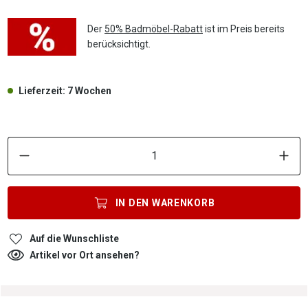
Der
50% Badmöbel-Rabatt
ist im Preis bereits
berücksichtigt.
Lieferzeit: 7 Wochen
P
IN DEN
WARENKORB
Auf die Wunschliste
Artikel vor Ort ansehen?