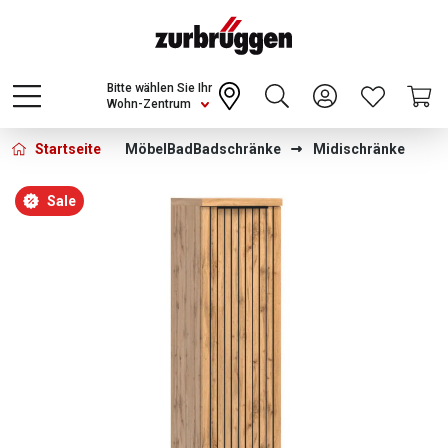
Choose a different country or region to see
content for your location and shop online
CONTINUE
Bitte wählen Sie Ihr
Wohn-Zentrum
Startseite
Möbel
Bad
Badschränke
Midischränke
Bildergalerie überspringen
Sale