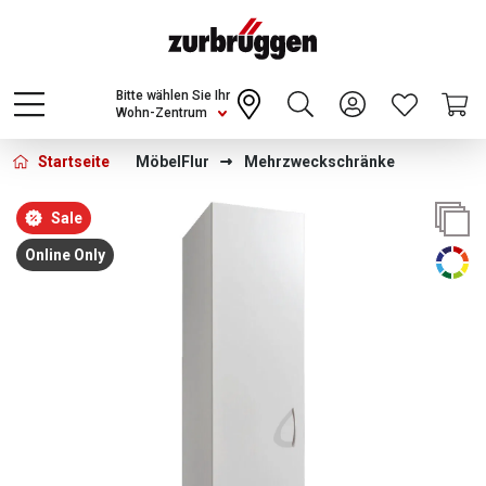
Choose a different country or region to see
content for your location and shop online
CONTINUE
Bitte wählen Sie Ihr
Wohn-Zentrum
Startseite
Möbel
Flur
Mehrzweckschränke
Bildergalerie überspringen
Sale
Online Only