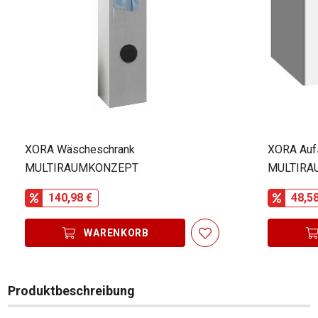
XORA Wäscheschrank
XORA Auf
MULTIRAUMKONZEPT
MULTIRA
140,98 €
48,5
WARENKORB
Produktbeschreibung